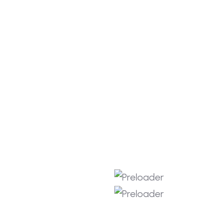
Temmuz 2026
Haziran 2026
Mayıs 2026
Nisan 2026
Mart 2026
Şubat 2026
Ocak 2026
Aralık 2025
Kasım 2025
Ekim 2025
Eylül 2025
Ağustos 2025
Haziran 2025
Mayıs 2025