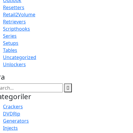
Outlook
Resetters
Retail2Volume
Retrievers
Scripthooks
Series
Setups
Tables
Uncategorized
Unlockers
ra
ategoriler
Crackers
DVDRip
Generators
Injects