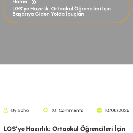
Home
LGS’ye Hazırlık: Ortaokul Öğrencileri İçin
Başarıya Giden Yolda İpuçları
By Baho
(0) Comments
10/08/2026
L
G
S
’
y
e
H
a
z
ı
r
l
ı
k
:
O
r
t
a
o
k
u
l
Ö
ğ
r
e
n
c
i
l
e
r
i
İ
ç
i
n