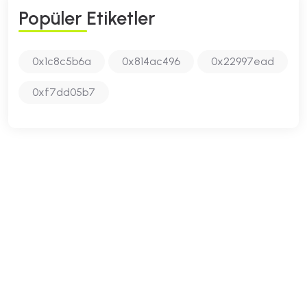
P
O
P
Ü
L
E
R
E
T
I
K
E
T
L
E
R
0x1c8c5b6a
0x814ac496
0x22997ead
0xf7dd05b7