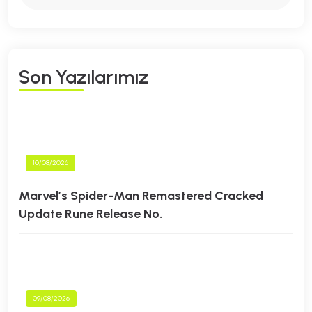
S
O
N
Y
A
Z
I
L
A
R
I
M
I
Z
10/08/2026
Marvel’s Spider-Man Remastered Cracked
Update Rune Release No.
09/08/2026