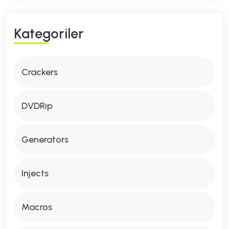
K
A
T
E
G
O
R
I
L
E
R
Crackers
DVDRip
Generators
Injects
Macros