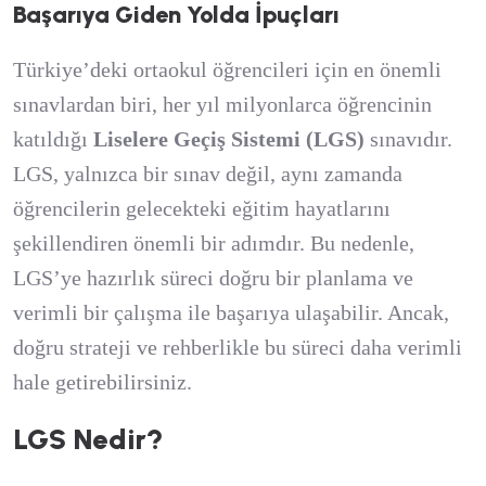
B
a
ş
a
r
ı
y
a
G
i
d
e
n
Y
o
l
d
a
İ
p
u
ç
l
a
r
ı
Türkiye’deki ortaokul öğrencileri için en önemli
sınavlardan biri, her yıl milyonlarca öğrencinin
katıldığı
Liselere Geçiş Sistemi (LGS)
sınavıdır.
LGS, yalnızca bir sınav değil, aynı zamanda
öğrencilerin gelecekteki eğitim hayatlarını
şekillendiren önemli bir adımdır. Bu nedenle,
LGS’ye hazırlık süreci doğru bir planlama ve
verimli bir çalışma ile başarıya ulaşabilir. Ancak,
doğru strateji ve rehberlikle bu süreci daha verimli
hale getirebilirsiniz.
LGS Nedir?