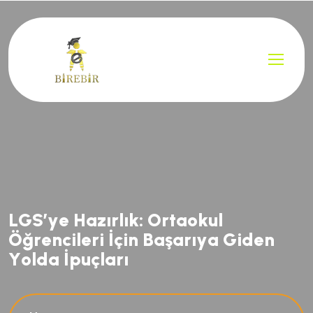
L
G
S
’
y
e
H
a
z
ı
r
l
ı
k
:
O
r
t
a
o
k
u
l
Ö
ğ
r
e
n
c
i
l
e
r
i
İ
ç
i
n
B
a
ş
a
r
ı
y
a
G
i
d
e
n
Y
o
l
d
a
İ
p
u
ç
l
a
r
ı